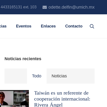
odette.delfin@umich.mx
. 4433165131 ext. 103
cias
Eventos
Enlaces
Contacto
Noticias recientes
Todo
Noticias
Taiwán es un referente de
cooperación internacional:
Rivera Ángel