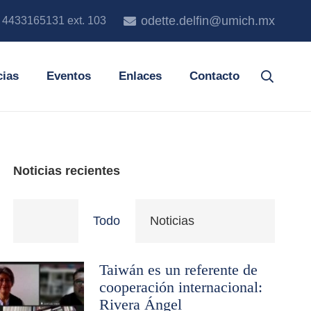
odette.delfin@umich.mx
. 4433165131 ext. 103
cias
Eventos
Enlaces
Contacto
Noticias recientes
Todo
Noticias
Taiwán es un referente de
cooperación internacional:
Rivera Ángel