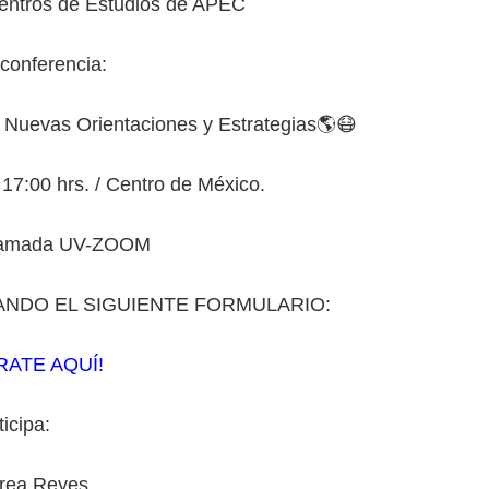
entros de Estudios de APEC
a conferencia:
uevas Orientaciones y Estrategias🌎😷
17:00 hrs. / Centro de México.
ramada UV-ZOOM
ANDO EL SIGUIENTE FORMULARIO:
RATE AQUÍ!
ticipa:
drea Reyes